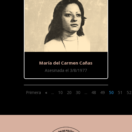
María del Carmen Cañas
Asesinada el 3/8/1977
Primera
«
...
10
20
30
...
48
49
50
51
52