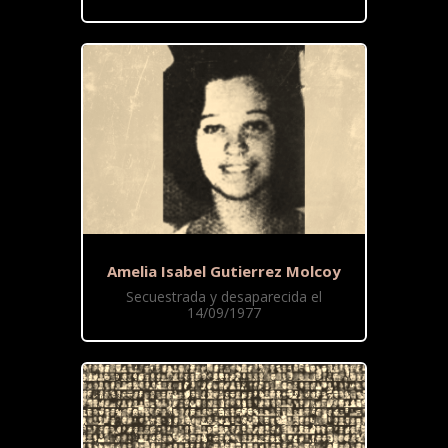
Amelia Isabel Gutierrez Molcoy
Secuestrada y desaparecida el
14/09/1977