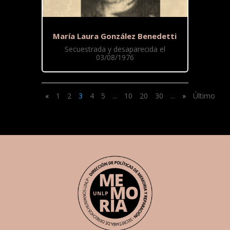
María Laura González Benedetti
Secuestrada y desaparecida el
03/08/1976
«
1
2
3
4
5
...
10
20
30
...
»
Último