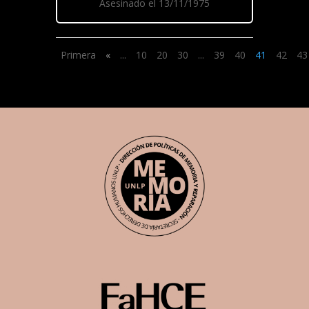
Asesinado el 13/11/1975
Primera
«
...
10
20
30
...
39
40
41
42
43