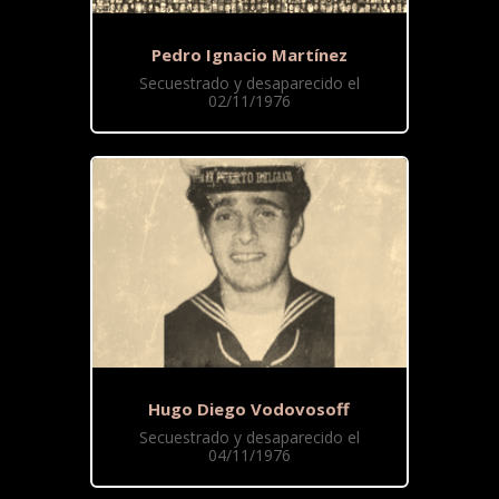
Pedro Ignacio Martínez
Secuestrado y desaparecido el
02/11/1976
Hugo Diego Vodovosoff
Secuestrado y desaparecido el
04/11/1976