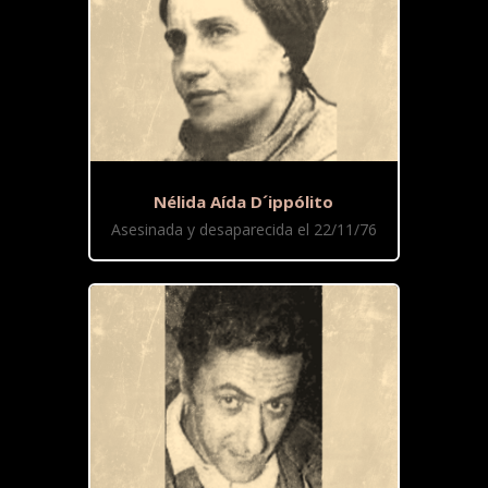
Nélida Aída D´ippólito
Asesinada y desaparecida el 22/11/76