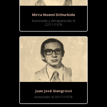
Mirta Noemí Dithurbide
Asesinada y desaparecida el
22/11/1976
Juan José Giangrossi
Asesinado el 05/11/1976