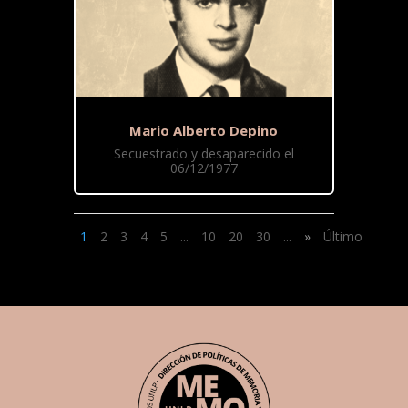
Mario Alberto Depino
Secuestrado y desaparecido el
06/12/1977
1
2
3
4
5
...
10
20
30
...
»
Último