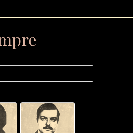
empre