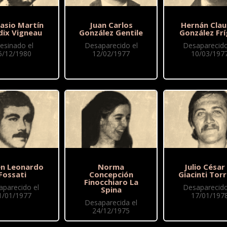
asio Martín
Juan Carlos
Hernán Clau
dix Vigneau
González Gentile
González Frí
esinado el
Desaparecido el
Desaparecido
5/12/1980
12/02/1977
10/03/197
n Leonardo
Norma
Julio César
Fossati
Concepción
Giacinti Torr
Finocchiaro La
aparecido el
Desaparecido
Spina
1/01/1977
17/01/197
Desaparecida el
24/12/1975