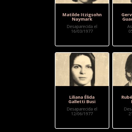
Matilde Itzigsohn
Gerv
Naymark
Gua
Desaparecida el
As
16/03/1977
0
Liliana Élida
Rubé
Galletti Busi
Desaparecida el
Des
12/06/1977
2