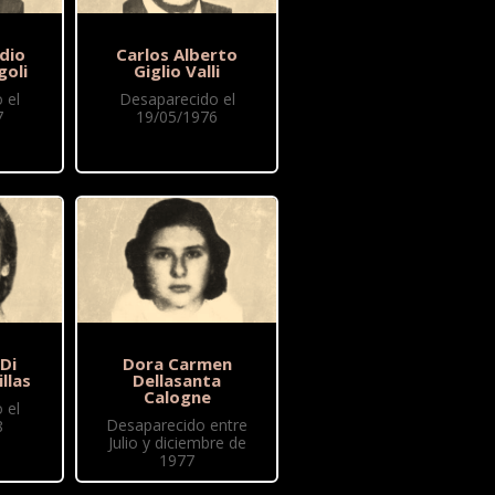
dio
Carlos Alberto
goli
Giglio Valli
 el
Desaparecido el
7
19/05/1976
 Di
Dora Carmen
illas
Dellasanta
Calogne
 el
Desaparecido entre
8
Julio y diciembre de
1977