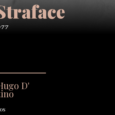
Straface
977
Hugo D'
tino
os