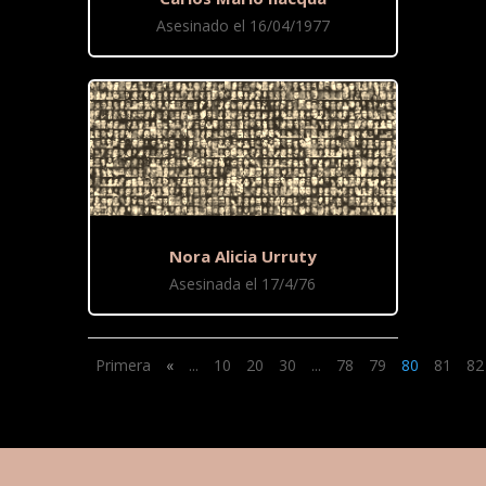
Asesinado el 16/04/1977
Nora Alicia Urruty
Asesinada el 17/4/76
Primera
«
...
10
20
30
...
78
79
80
81
82