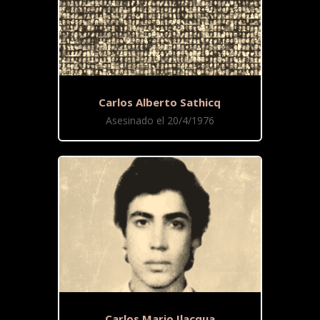
Carlos Alberto Sathicq
Asesinado el 20/4/1976
Carlos Mario Ilacqua