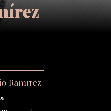
mírez
io Ramírez
os