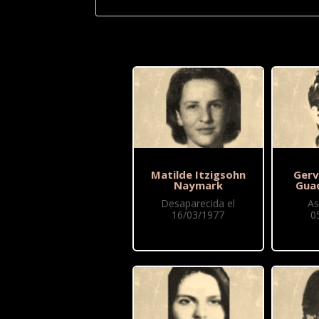
Matilde Itzigsohn
Gerv
Naymark
Gua
Desaparecida el
As
16/03/1977
0