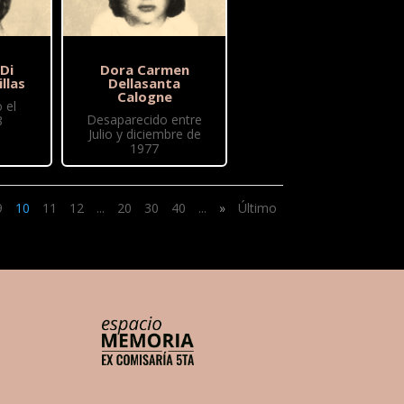
 Di
Dora Carmen
illas
Dellasanta
Calogne
 el
Desaparecido entre
8
Julio y diciembre de
1977
9
10
11
12
...
20
30
40
...
»
Último