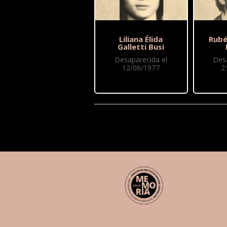
Liliana Élida
Rubé
Galletti Busi
Desaparecida el
Des
12/06/1977
2