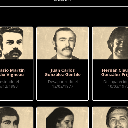
asio Martín
Juan Carlos
Hernán Clau
dix Vigneau
González Gentile
González Frí
esinado el
Desaparecido el
Desaparecido
5/12/1980
12/02/1977
10/03/197