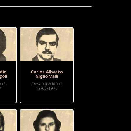
dio
Carlos Alberto
goli
Giglio Valli
 el
Desaparecido el
7
19/05/1976