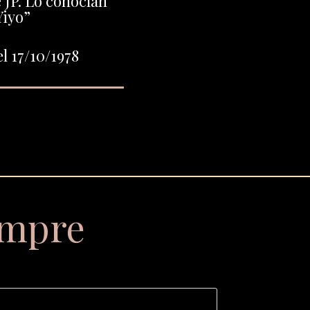
 JP. Lo conocían
iyo”
l 17/10/1978
empre