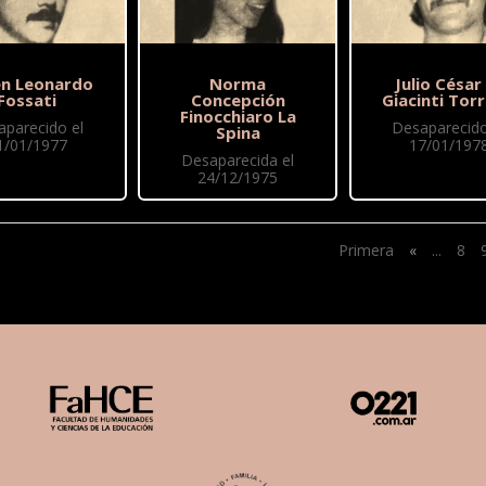
n Leonardo
Norma
Julio César
Fossati
Concepción
Giacinti Torr
Finocchiaro La
aparecido el
Desaparecido
Spina
1/01/1977
17/01/197
Desaparecida el
24/12/1975
Primera
«
...
8