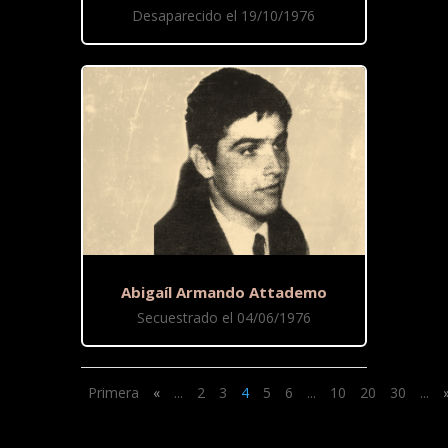
Desaparecido el 19/10/1976
Abigaíl Armando Attademo
Secuestrado el 04/06/1976
Primera
«
...
2
3
4
5
6
...
10
20
30
...