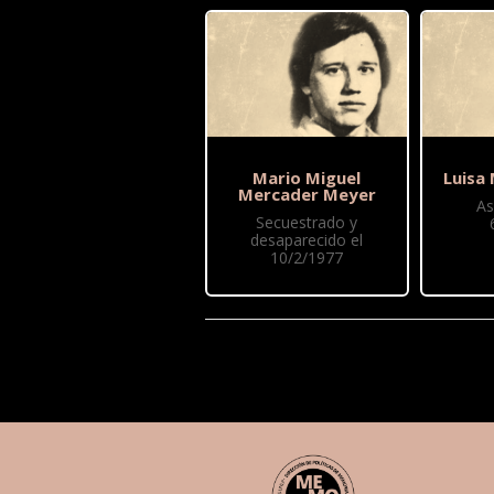
Mario Miguel
Luisa
Mercader Meyer
As
Secuestrado y
desaparecido el
10/2/1977