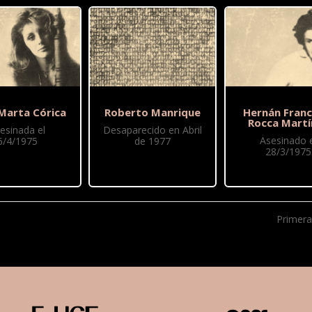
 Marta Córica
Roberto Manrique
Hernán Franc
Rocca Martí
esinada el
Desaparecido en Abril
Asesinado e
6/4/1975
de 1977
28/3/1975
Primera