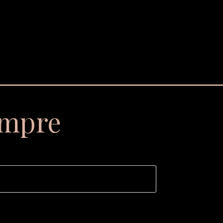
empre