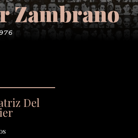
er Zambrano
1976
triz Del
ier
os