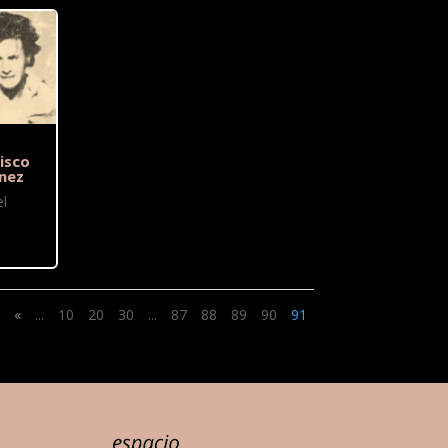
isco
nez
l
«
...
10
20
30
...
87
88
89
90
91