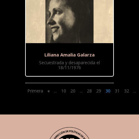
Liliana Amalia Galarza
Secuestrada y desaparecida el
18/11/1976
Primera
«
...
10
20
...
28
29
30
31
32
...