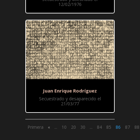
12/02/1976
Juan Enrique Rodríguez
Secuestrado y desaparecido el
21/03/77
Primera
«
...
10
20
30
...
84
85
86
87
88