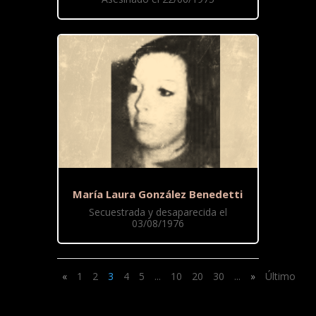
María Laura González Benedetti
Secuestrada y desaparecida el
03/08/1976
«
1
2
3
4
5
...
10
20
30
...
»
Último