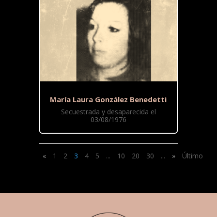
María Laura González Benedetti
Secuestrada y desaparecida el
03/08/1976
«
1
2
3
4
5
...
10
20
30
...
»
Último