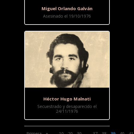
Miguel Orlando Galván
Asesinado el 19/10/1976
Héctor Hugo Malnati
Secuestrado y desaparecido el
24/11/1976
Primera
«
...
10
20
30
...
37
38
39
40
41