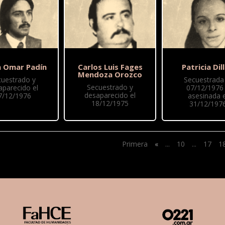
 Omar Padín
Carlos Luis Fages
Patricia Dil
Mendoza Orozco
cuestrado y
Secuestrada 
Secuestrado y
aparecido el
07/12/1976
desaparecido el
7/12/1976
asesinada e
18/12/1975
31/12/197
Primera
«
...
10
...
17
1