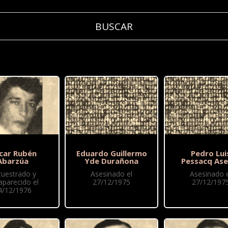
car Rubén
Eduardo Guillermo
Pedro Lui
Abarzúa
Yde Durañona
Pessacq Ase
cuestrado y
Asesinado el
Asesinado e
aparecido el
27/12/1975
27/12/197
4/12/1976