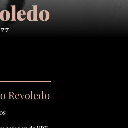
oledo
977
io Revoledo
os