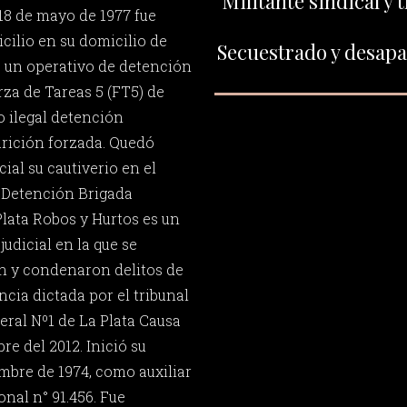
Militante sindical y 
 18 de mayo de 1977 fue
cilio en su domicilio de
Secuestrado y desapar
e un operativo de detención
erza de Tareas 5 (FT5) de
o ilegal detención
rición forzada. Quedó
ial su cautiverio en el
 Detención Brigada
Plata Robos y Hurtos es un
judicial en la que se
n y condenaron delitos de
ia dictada por el tribunal
eral Nº1 de La Plata Causa
e del 2012. Inició su
embre de 1974, como auxiliar
onal n° 91.456. Fue