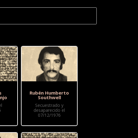
s
Rubén Humberto
njo
Southwell
l
Secuestrado y
5
desaparecido el
07/12/1976