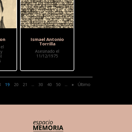
lon
Ismael Antonio
Torrilla
el
Asesinado el
 y
11/12/1975
l
6
8
19
20
21
...
30
40
50
...
»
Último