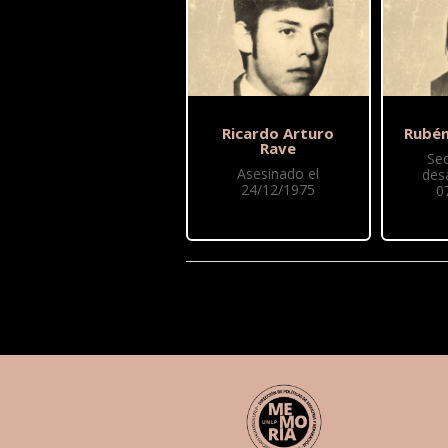
Ricardo Arturo
Rubén
Rave
Se
Asesinado el
des
24/12/1975
0