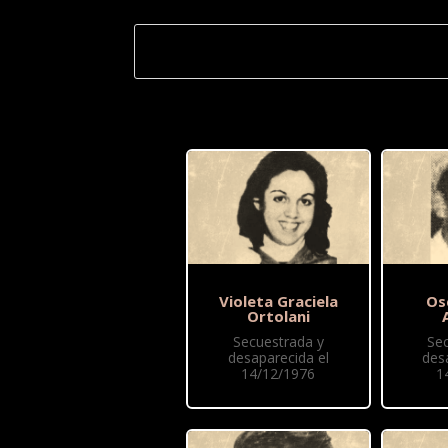
Violeta Graciela
Os
Ortolani
Secuestrada y
Se
desaparecida el
des
14/12/1976
1