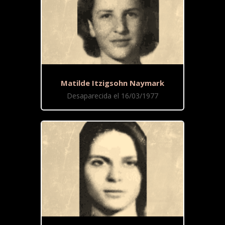
Matilde Itzigsohn Naymark
Desaparecida el 16/03/1977