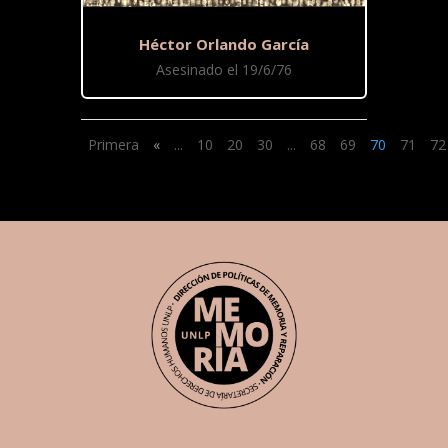
Héctor Orlando García
Asesinado el 19/6/76
Primera
«
...
10
20
30
...
68
69
70
71
72