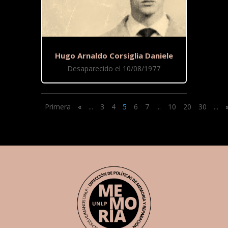
Hugo Arnaldo Corsiglia Daniele
Desaparecido el 10/08/1977
Primera
«
...
3
4
5
6
7
...
10
20
30
...