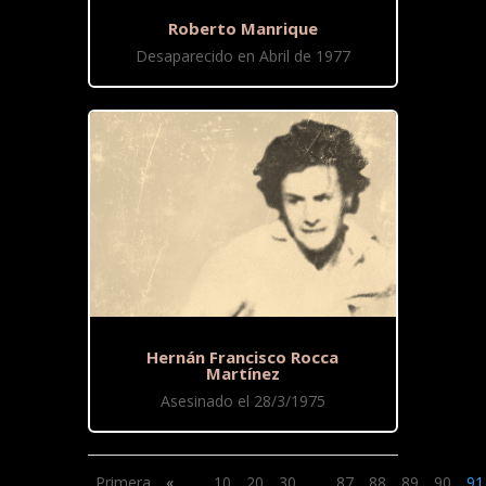
Roberto Manrique
Desaparecido en Abril de 1977
Hernán Francisco Rocca
Martínez
Asesinado el 28/3/1975
Primera
«
...
10
20
30
...
87
88
89
90
91