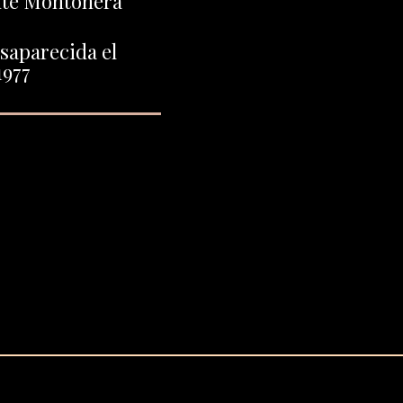
nte Montonera
saparecida el
1977