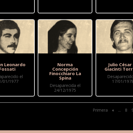
n Leonardo
Norma
Julio César
Fossati
Concepción
Giacinti Torr
Finocchiaro La
aparecido el
Desaparecido
Spina
1/01/1977
17/01/197
Desaparecida el
24/12/1975
Primera
«
...
8