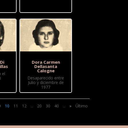
 Di
Dora Carmen
illas
Dellasanta
Calogne
 el
Desaparecido entre
8
Julio y diciembre de
1977
9
10
11
12
...
20
30
40
...
»
Último