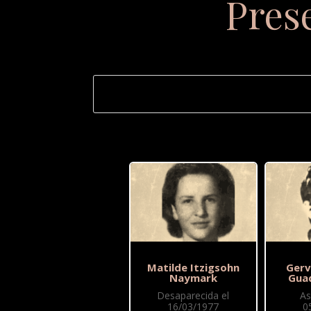
Pres
Matilde Itzigsohn
Gerv
Naymark
Gua
Desaparecida el
As
16/03/1977
0