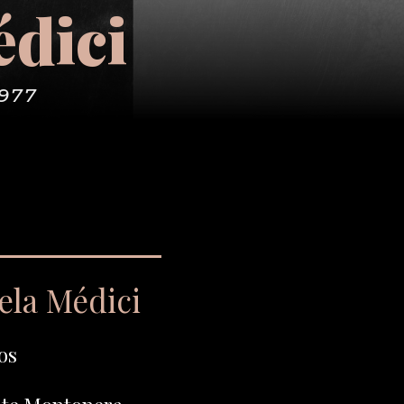
édici
1977
ela Médici
os