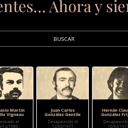
entes… Ahora y si
asio Martín
Juan Carlos
Hernán Clau
dix Vigneau
González Gentile
González Frí
esinado el
Desaparecido el
Desaparecido
5/12/1980
12/02/1977
10/03/197