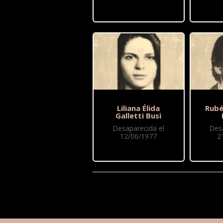
Liliana Élida
Rubé
Galletti Busi
Desaparecida el
Des
12/06/1977
2