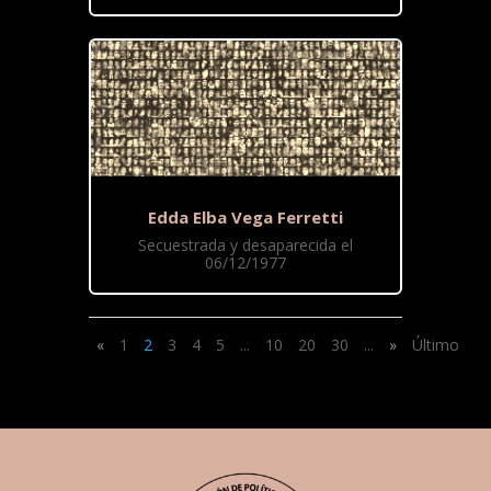
Edda Elba Vega Ferretti
Secuestrada y desaparecida el
06/12/1977
«
1
2
3
4
5
...
10
20
30
...
»
Último