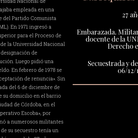
ersidad Nacional de
bajaba empleada en una
27 añ
te del Partido Comunista
ML). En 1971 ingresó a
Embarazada. Milita
uperior para el Proceso de
docente de la UN
 de la Universidad Nacional
Derecho 
r designación de
tución. Luego pidió una
Secuestrada y de
06/12/
eldo. En febrero de 1978 se
ceptación de renuncia». Sin
da del 6 de diciembre de
e su domicilio en el barrio
iudad de Córdoba, en el
perativo Escoba», por
inó a numerosos militantes
de su secuestro tenía un