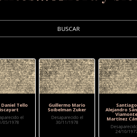
 Daniel Tello
Guillermo Mario
Santiago
iscayart
Soibelman Zuker
Alejandro Sá
Viamont
aparecido el
Desaparecido el
Martínez Cá
1/05/1978
30/11/1978
Desaparecido
24/10/197