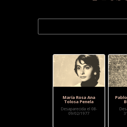
María Rosa Ana
Pablo
Tolosa Penela
B
Desaparecida el 08-
Des
09/02/1977
3