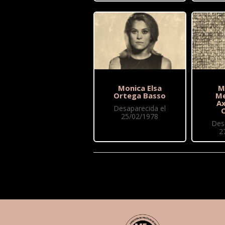
Monica Elsa
M
Ortega Basso
Me
A
Desaparecida el
25/02/1978
Des
2