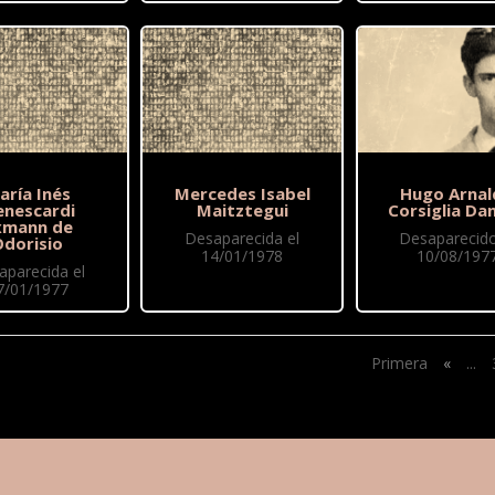
aría Inés
Mercedes Isabel
Hugo Arnal
nescardi
Maitztegui
Corsiglia Dan
xmann de
Desaparecida el
Desaparecido
Odorisio
14/01/1978
10/08/197
aparecida el
7/01/1977
Primera
«
...