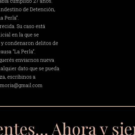
abía cumplido 27 años.
andestino de Detención,
a Perla”.
ecida. Su caso está
icial en la que se
 y condenaron delitos de
usa “La Perla”.
 querés enviarnos nueva
ualquier dato que se pueda
za, escribinos a
memoria@gmail.com
entes… Ahora y si