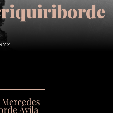
rriquiriborde
1977
s Mercedes
orde Ávila