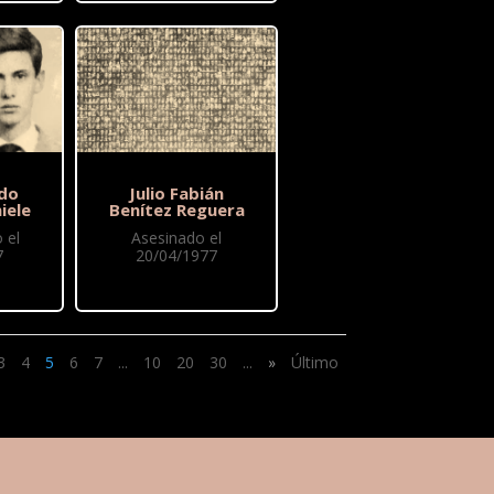
do
Julio Fabián
iele
Benítez Reguera
 el
Asesinado el
7
20/04/1977
3
4
5
6
7
...
10
20
30
...
»
Último