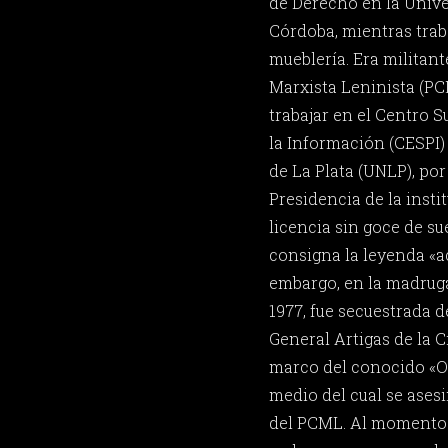
de Derecho en la Univ
Córdoba, mientras tra
mueblería. Era militan
Marxista Leninista (PC
trabajar en el Centro S
la Información (CESPI)
de La Plata (UNLP), po
Presidencia de la insti
licencia sin goce de su
consigna la leyenda «a
embargo, en la madruga
1977, fue secuestrada d
General Artigas de la C
marco del conocido «O
medio del cual se ases
del PCML. Al momento 