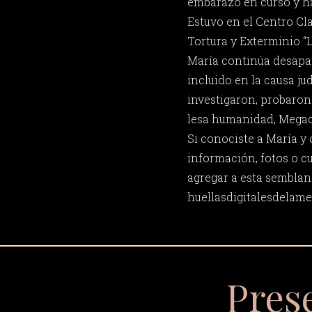
embarazo en curso y h
Estuvo en el Centro Cl
Tortura y Exterminio “L
María continúa desapar
incluido en la causa jud
investigaron, probaron
lesa humanidad, Megaca
Si conociste a María y
información, fotos o c
agregar a esta semblan
huellasdigitalesdela
Pres