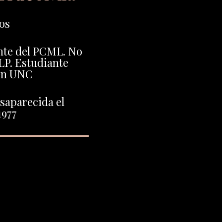
os
nte del PCML. No
LP. Estudiante
en UNC
saparecida el
1977