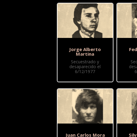
Jorge Alberto
Fed
Martina
Secuestrado y
Se
desaparecido el
des
6/12/1977
6
Juan Carlos Mora
Sil