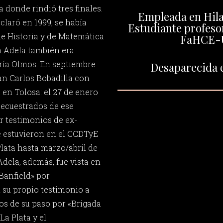
 donde rindió tres finales.
Empleada en Hila
claró en 1999, se había
Estudiante profeso
de Historia y de Matemática
FaHCE-
a Adela también era
ría Olmos. En septiembre
Desaparecida e
an Carlos Bobadilla con
 en Tolosa: el 27 de enero
secuestrados de ese
or testimonios de ex-
 estuvieron en el CCDTyE
Plata hasta marzo/abril de
dela, además, fue vista en
Banfield» por
n su propio testimonio a
s de su paso por «Brigada
La Plata y el