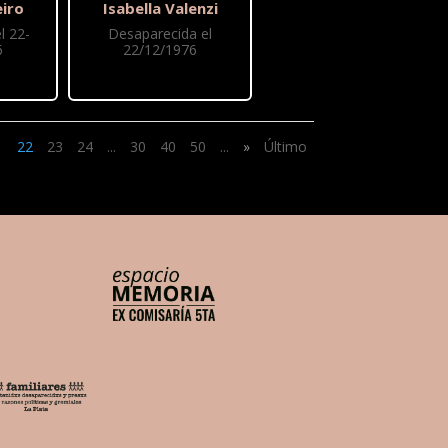
iro
Isabella Valenzi
l 22-
Desaparecida el
6
22/12/1976
1
22
23
24
...
30
40
50
...
»
Último