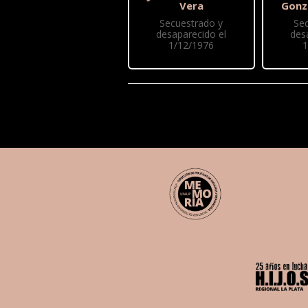
Vera
Gonz
Secuestrado y
Se
desaparecido el
des
1/12/1976
1