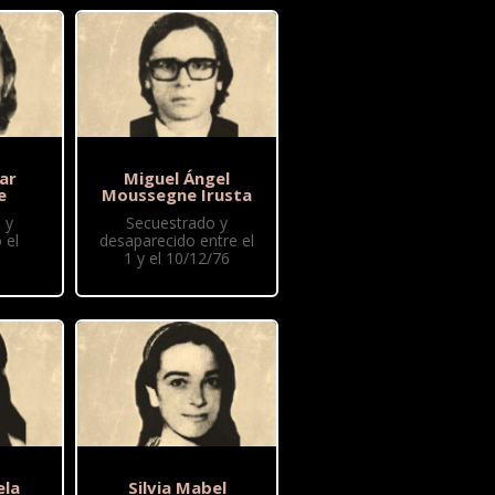
ar
Miguel Ángel
e
Moussegne Irusta
 y
Secuestrado y
 el
desaparecido entre el
1 y el 10/12/76
ela
Silvia Mabel