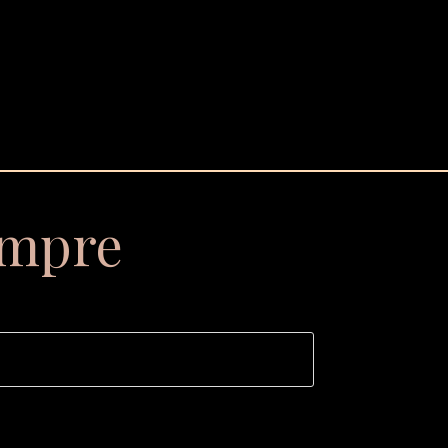
empre