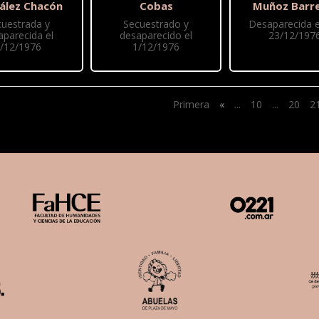
ález Chacón
Cobas
Muñoz Barre
cuestrada y
Secuestrado y
Desaparecida e
aparecida el
desaparecido el
23/12/197
/12/1976
1/12/1976
Primera
«
...
10
...
20
2