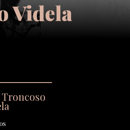
o Videla
a Troncoso
la
os