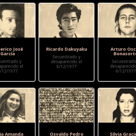
erico José
Ricardo Dakuyaku
Arturo Osc
García
Bonasort
Secuestrado y
cuestrado y
Secuestrado
desaparecido el
aparecido el
desaparecido
6/12/1977
/12/1977
6/12/1977
via Amanda
Osvaldo Pedro
Silvia Graci