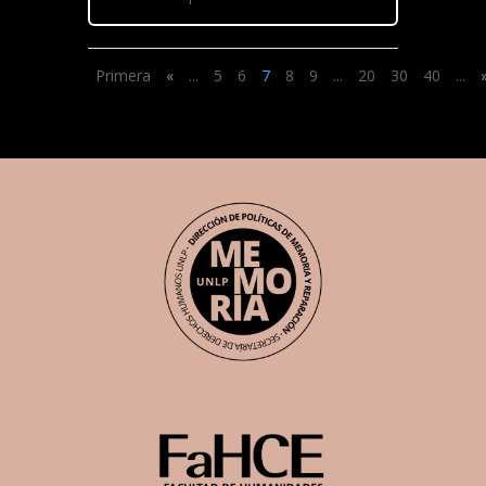
Primera
«
...
5
6
7
8
9
...
20
30
40
...