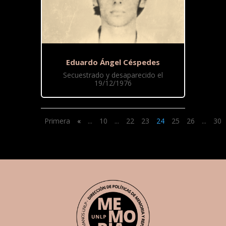
Eduardo Ángel Céspedes
Secuestrado y desaparecido el
19/12/1976
Primera
«
...
10
...
22
23
24
25
26
...
30