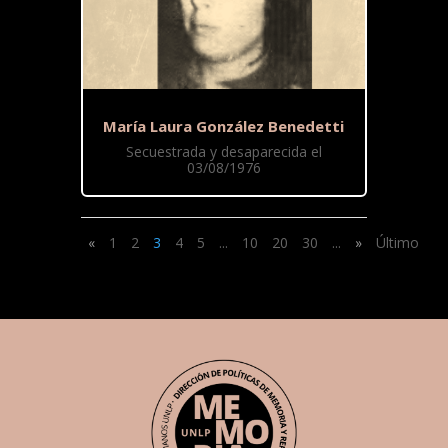
María Laura González Benedetti
Secuestrada y desaparecida el
03/08/1976
«
1
2
3
4
5
...
10
20
30
...
»
Último