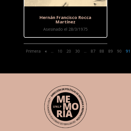
Hernán Francisco Rocca
Martínez
Asesinado el 28/3/1975
Primera
«
...
10
20
30
...
87
88
89
90
91