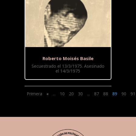
Roberto Moisés Basile
Secuestrado el 13/3/1975. Asesinado
el 14/3/1975
Primera
«
...
10
20
30
...
87
88
89
90
91