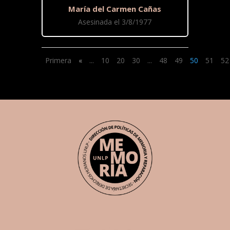
María del Carmen Cañas
Asesinada el 3/8/1977
Primera
«
...
10
20
30
...
48
49
50
51
52