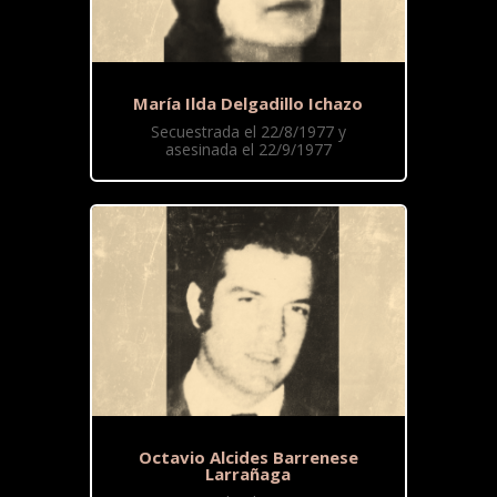
María Ilda Delgadillo Ichazo
Secuestrada el 22/8/1977 y
asesinada el 22/9/1977
Octavio Alcides Barrenese
Larrañaga