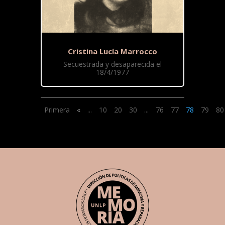
Cristina Lucía Marrocco
Secuestrada y desaparecida el
18/4/1977
Primera
«
...
10
20
30
...
76
77
78
79
80