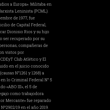
tudios a Europa». Militaba en
arxista Leninista (PCML).
iembre de 1977, fue
cilio de Capital Federal,
ar Dionisio Rios y su hijo
o ser recuperado por su
o personas, compañeras de
on vistos por
CCDEyT Club Atlético y El
uido en el juicio conocido
(causas N°1261 y 1268) a
 en lo Criminal Federal N° 5
do «ABO III», el 5 de
legajo como trabajodora
tor Mercante» fue reparado
 Nº2902/19 en el año 2019.