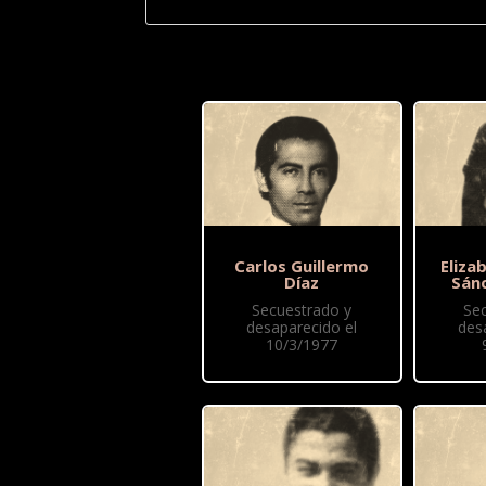
Carlos Guillermo
Eliza
Díaz
Sán
Secuestrado y
Se
desaparecido el
des
10/3/1977