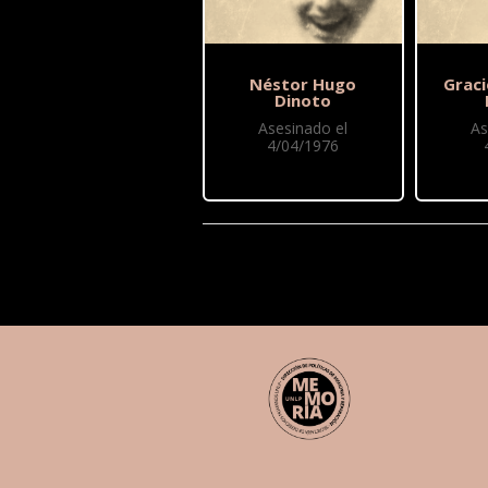
Néstor Hugo
Graci
Dinoto
Asesinado el
As
4/04/1976