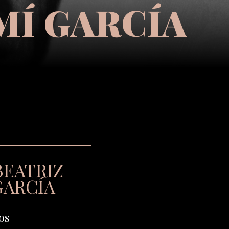
MÍ GARCÍA
BEATRIZ
GARCÍA
os