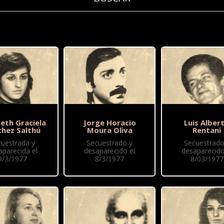
beth Graciela
Jorge Horacio
Luis Alber
chez Salthú
Moura Oliva
Rentani
cuestrada y
Secuestrado y
Secuestrado
aparecida el
desaparecido el
desaparecido
9/3/1977
8/3/1977
8/03/1977