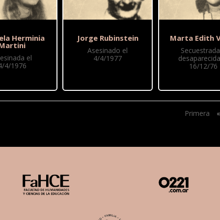
ela Herminia
Jorge Rubinstein
Marta Edith 
Martini
Asesinado el
Secuestrada
esinada el
4/4/1977
desaparecida
4/4/1976
16/12/76
Primera
«