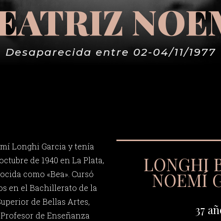
EATRIZ NOE
Desaparecida entre 02-04/11/1977
mí Longhi Garcia y tenía
LONGHI 
 octubre de 1940 en La Plata,
NOEMÍ 
nocida como «Bea». Cursó
s en el Bachillerato de la
uperior de Bellas Artes,
37 añ
e Profesor de Enseñanza