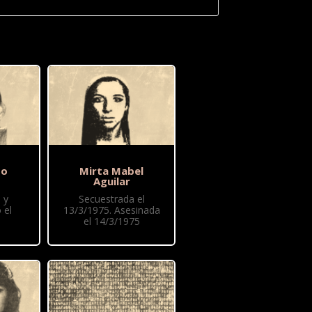
to
Mirta Mabel
Aguilar
 y
Secuestrada el
 el
13/3/1975. Asesinada
el 14/3/1975