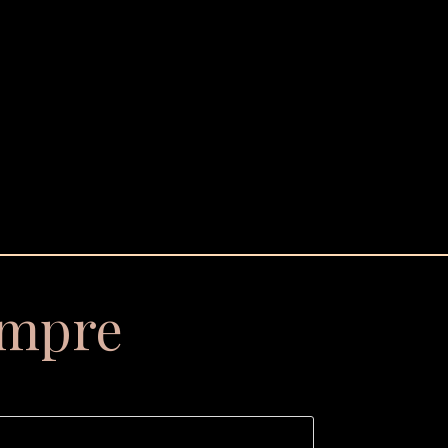
empre