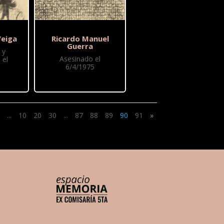
Veiga
Ricardo Manuel
Guerra
 y
Asesinado el
 el
6/4/1975
...
10
20
30
...
87
88
89
90
91
»