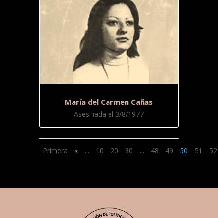
María del Carmen Cañas
Asesinada el 3/8/1977
Primera
«
...
10
20
30
...
48
49
50
51
52