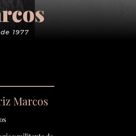
arcos
 de 1977
riz Marcos
os