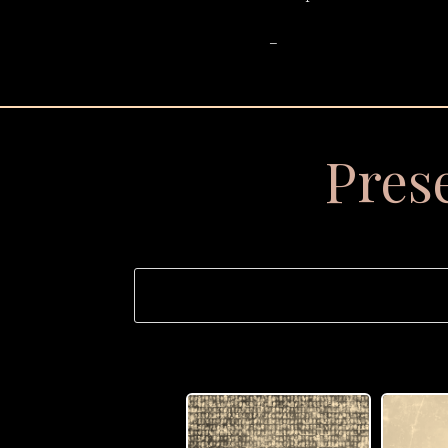
_
Pres