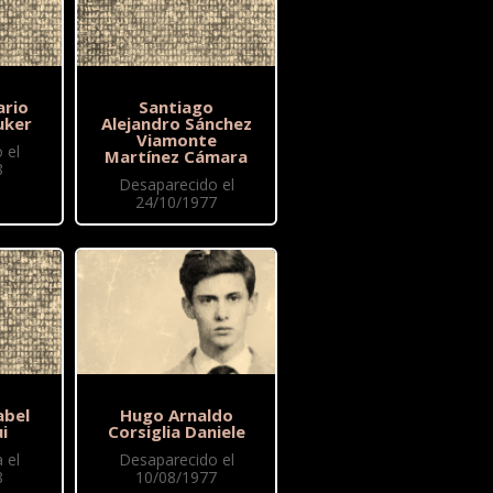
ario
Santiago
uker
Alejandro Sánchez
Viamonte
 el
Martínez Cámara
8
Desaparecido el
24/10/1977
abel
Hugo Arnaldo
i
Corsiglia Daniele
 el
Desaparecido el
8
10/08/1977