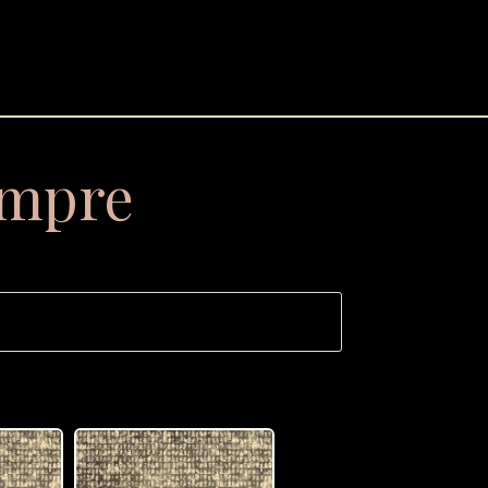
empre