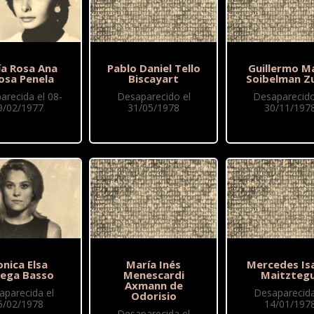
ía Rosa Ana
Pablo Daniel Tello
Guillermo M
osa Penela
Biscayart
Soibelman Z
arecida el 08-
Desaparecido el
Desaparecido
9/02/1977
31/05/1978
30/11/197
nica Elsa
María Inés
Mercedes Is
ega Basso
Menescardi
Maitztegu
Axmann de
aparecida el
Desaparecida
Odorisio
5/02/1978
14/01/197
Desaparecida el