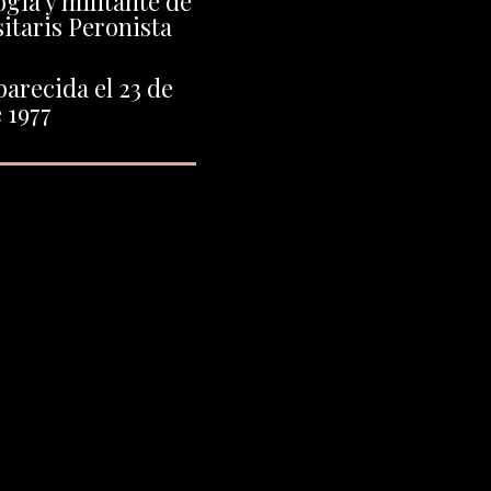
gia y militante de
itaris Peronista
arecida el 23 de
 1977