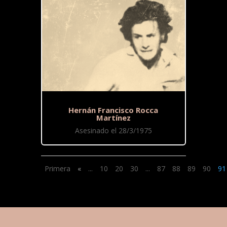
Hernán Francisco Rocca
Martínez
Asesinado el 28/3/1975
Primera
«
...
10
20
30
...
87
88
89
90
91