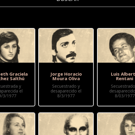
beth Graciela
Jorge Horacio
Luis Alber
chez Salthú
Moura Oliva
Rentani
cuestrada y
Secuestrado y
Secuestrado
aparecida el
desaparecido el
desaparecido
9/3/1977
8/3/1977
8/03/1977