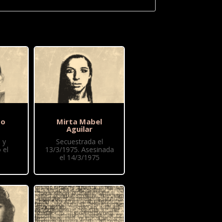
to
Mirta Mabel
Aguilar
 y
Secuestrada el
 el
13/3/1975. Asesinada
el 14/3/1975