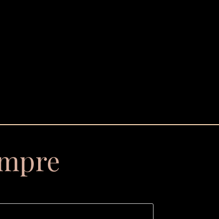
empre