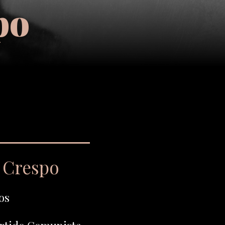
po
a Crespo
os