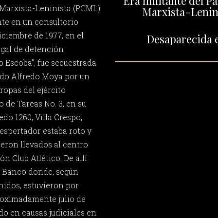
Era militante del P
Marxista-Leninista (PCML).
Marxista-Lenin
te en un consultorio
iciembre de 1977, en el
Desaparecida e
egal de detención
 Escoba”, fue secuestrada
rdo Alfredo Moya por un
opas del ejército
 de Tareas No. 3, en su
o 1260, Villa Crespo,
despertador estaba roto y
ueron llevados al centro
n Club Atlético. De allí
l Banco donde, según
nidos, estuvieron por
roximadamente julio de
ido en causas judiciales en