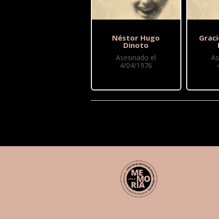
Néstor Hugo
Graci
Dinoto
Asesinado el
As
4/04/1976