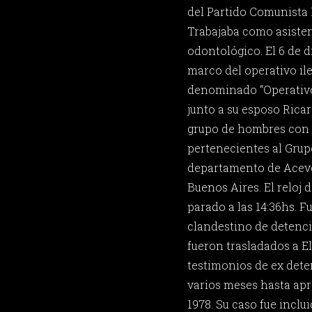
del Partido Comunista 
Trabajaba como asisten
odontológico. El 6 de d
marco del operativo il
denominado “Operativo
junto a su esposo Rica
grupo de hombres con r
pertenecientes al Grupo
departamento de Aceved
Buenos Aires. El reloj 
parado a las 14:36hs. F
clandestino de detenció
fueron trasladados a E
testimonios de ex dete
varios meses hasta ap
1978. Su caso fue inclu