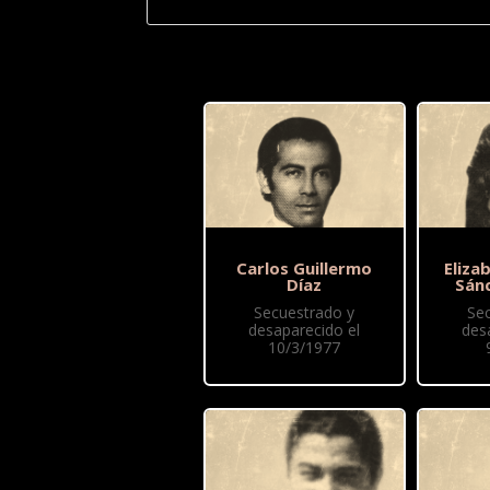
Carlos Guillermo
Eliza
Díaz
Sán
Secuestrado y
Se
desaparecido el
des
10/3/1977