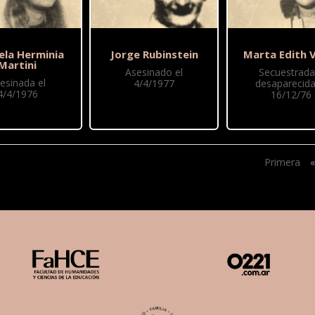
ela Herminia
Jorge Rubinstein
Marta Edith 
Martini
Asesinado el
Secuestrada
esinada el
4/4/1977
desaparecida
4/4/1976
16/12/76
Primera
«