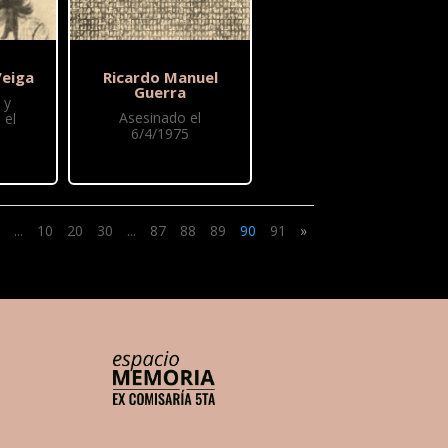
Veiga
Ricardo Manuel
Guerra
 y
Asesinado el
 el
6/4/1975
...
10
20
30
...
87
88
89
90
91
»