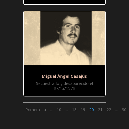
Miguel Ángel Casajús
Secuestrado y desaparecido el
07/12/1976
Primera
«
...
10
...
18
19
20
21
22
...
30