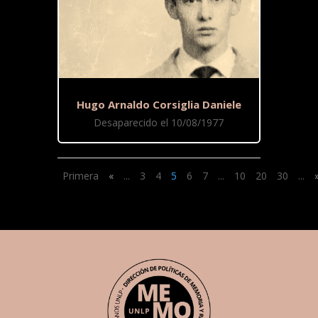
Hugo Arnaldo Corsiglia Daniele
Desaparecido el 10/08/1977
Primera
«
...
3
4
5
6
7
...
10
20
30
...