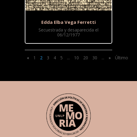
Edda Elba Vega Ferretti
Secuestrada y desaparecida el
06/12/1977
«
1
2
3
4
5
...
10
20
30
...
»
Último