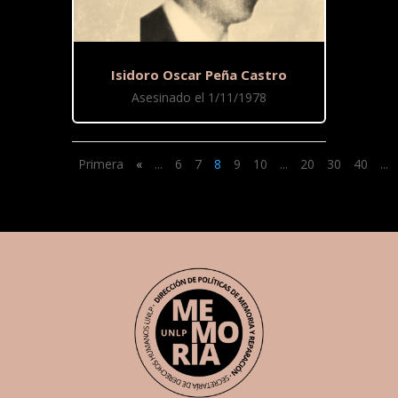
Isidoro Oscar Peña Castro
Asesinado el 1/11/1978
Primera
«
...
6
7
8
9
10
...
20
30
40
...