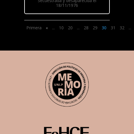
Secuestrada y desaparecida el
18/11/1976
Primera
«
...
10
20
...
28
29
30
31
32
...