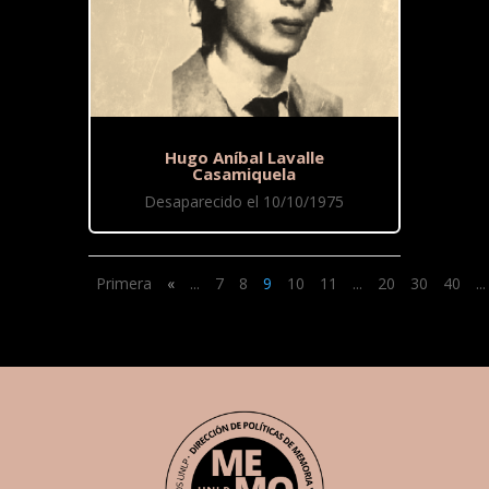
Hugo Aníbal Lavalle
Casamiquela
Desaparecido el 10/10/1975
Primera
«
...
7
8
9
10
11
...
20
30
40
...