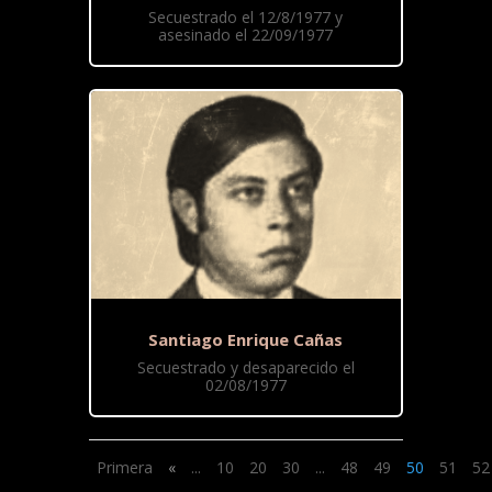
Secuestrado el 12/8/1977 y
asesinado el 22/09/1977
Santiago Enrique Cañas
Secuestrado y desaparecido el
02/08/1977
Primera
«
...
10
20
30
...
48
49
50
51
52