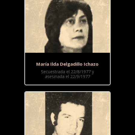
María Ilda Delgadillo Ichazo
Secuestrada el 22/8/1977 y
asesinada el 22/9/1977