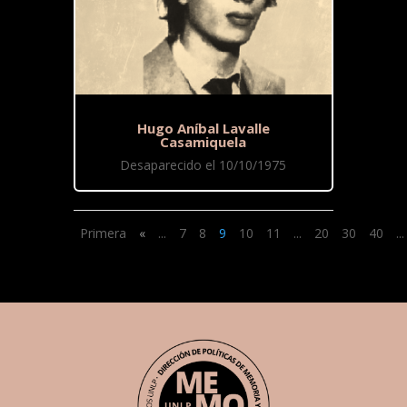
Hugo Aníbal Lavalle
Casamiquela
Desaparecido el 10/10/1975
Primera
«
...
7
8
9
10
11
...
20
30
40
...