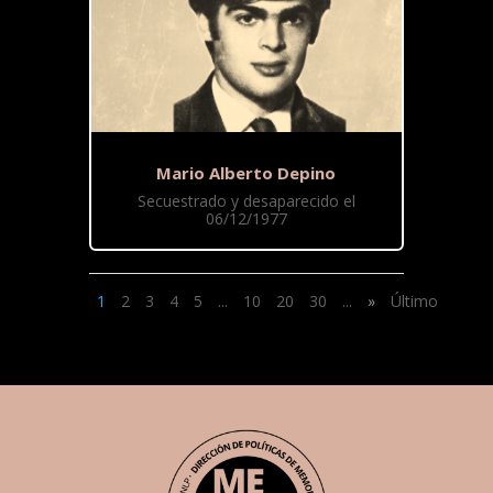
Mario Alberto Depino
Secuestrado y desaparecido el
06/12/1977
1
2
3
4
5
...
10
20
30
...
»
Último