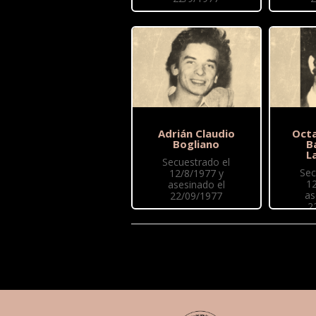
Adrián Claudio
Octa
Bogliano
B
L
Secuestrado el
Sec
12/8/1977 y
1
asesinado el
as
22/09/1977
2