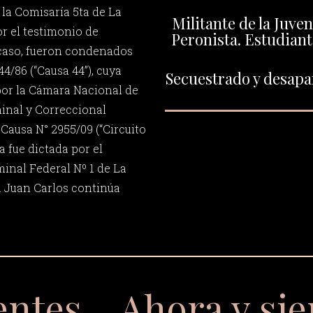
 la Comisaría 5ta de La
Militante de la Juve
or el testimonio de
Peronista. Estudiant
 caso, fueron condenados
4/86 (“Causa 44”), cuya
Secuestrado y desapar
por la Cámara Nacional de
inal y Correccional
 Causa N° 2955/09 (“Circuito
 fue dictada por el
minal Federal Nº 1 de La
. Juan Carlos continúa
entes… Ahora y si