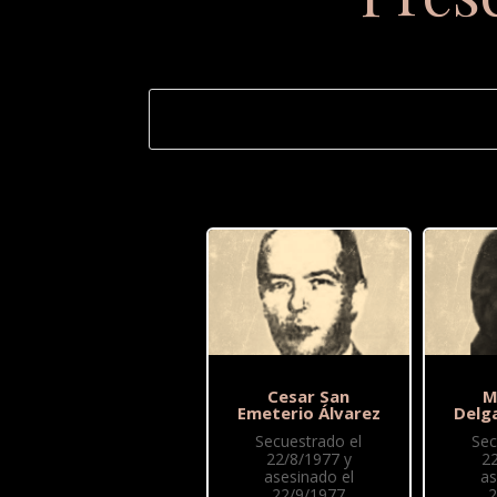
Cesar San
M
Emeterio Álvarez
Delga
Secuestrado el
Sec
22/8/1977 y
2
asesinado el
as
22/9/1977
2