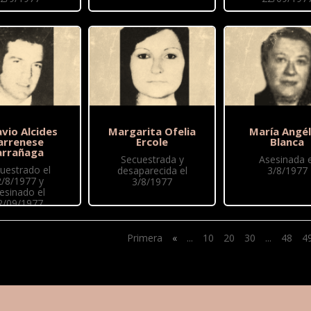
vio Alcides
Margarita Ofelia
María Angél
arrenese
Ercole
Blanca
arrañaga
Secuestrada y
Asesinada e
uestrado el
desaparecida el
3/8/1977
2/8/1977 y
3/8/1977
esinado el
2/09/1977
Primera
«
...
10
20
30
...
48
4