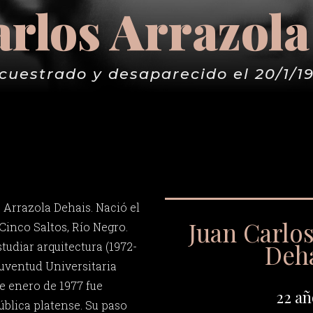
arlos Arrazola
cuestrado y desaparecido el 20/1/1
 Arrazola Dehais. Nació el
Juan Carlos
Cinco Saltos, Río Negro.
Deh
studiar arquitectura (1972-
 Juventud Universitaria
de enero de 1977 fue
22 añ
ública platense. Su paso