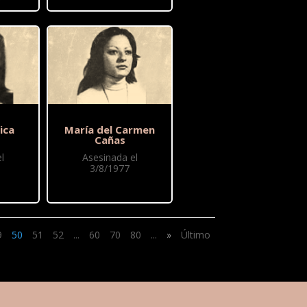
ica
María del Carmen
Cañas
l
Asesinada el
3/8/1977
9
50
51
52
...
60
70
80
...
»
Último