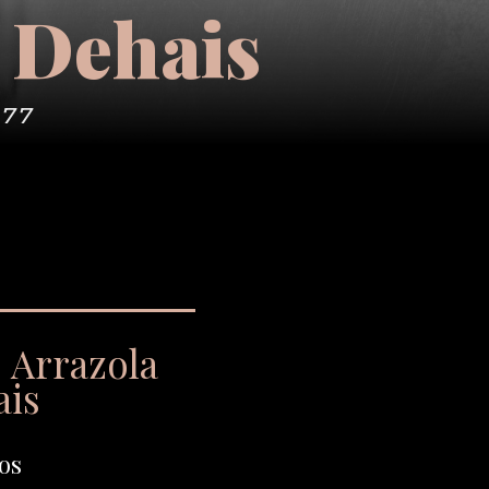
 Dehais
977
 Arrazola
ais
os