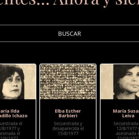
aría Ilda
Elba Esther
María Susa
dillo Ichazo
Barbieri
Leiva
uestrada el
Secuestrada y
Secuestrada 
2/8/1977 y
desaparecida el
12/8/1977 
esinada el
15/8/1977
asesinada e
2/9/1977
22/09/197