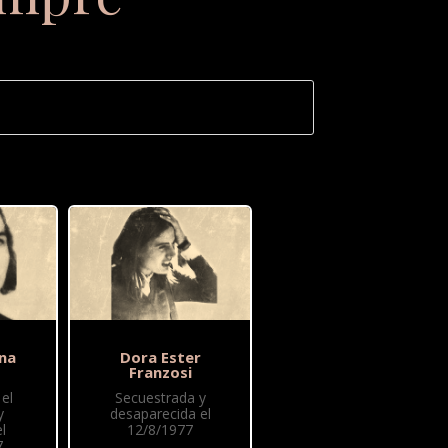
na
Dora Ester
Franzosi
el
Secuestrada y
y
desaparecida el
l
12/8/1977
7