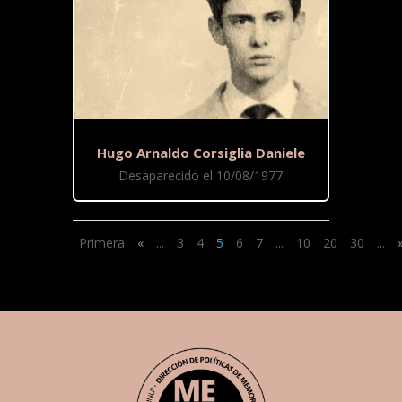
Hugo Arnaldo Corsiglia Daniele
Desaparecido el 10/08/1977
Primera
«
...
3
4
5
6
7
...
10
20
30
...