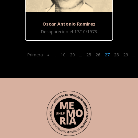
Oscar Antonio Ramírez
Desaparecido el 17/10/1978
Primera
«
...
10
20
...
25
26
27
28
29
...