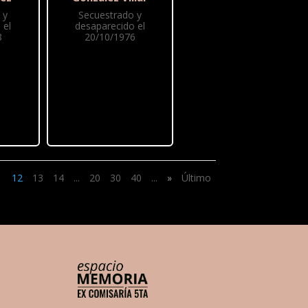
 y
Secuestrado y
 el
desaparecido el
8
20/10/1976
1
12
13
14
...
20
30
40
...
»
Último