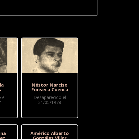
ía
Néstor Narciso
s
Fonseca Cuenca
 el
Desaparecido el
7
31/05/1978
ina
Américo Alberto
rez
González Villar