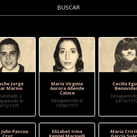
eche Jorge
María Virginia
Cecilia Egu
ar Marino
Aurora Allende
Benavide
Calace
cuestrado y
Desaparecido
Desaparecida el
aparecido el
24/10/197
15/06/1977
9/12/1975
o Julio Pascua
Elizabet Irma
María Crist
Cruz
Kennel Marinelli
García Suá