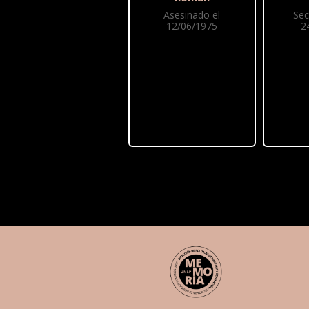
Asesinado el
Sec
12/06/1975
2