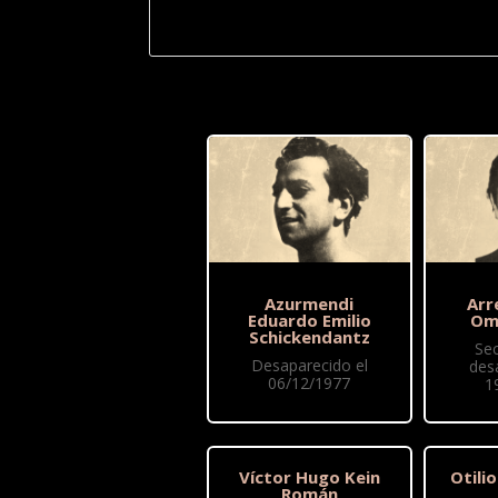
Azurmendi
Arr
Eduardo Emilio
Om
Schickendantz
Se
Desaparecido el
des
06/12/1977
1
Víctor Hugo Kein
Otili
Román