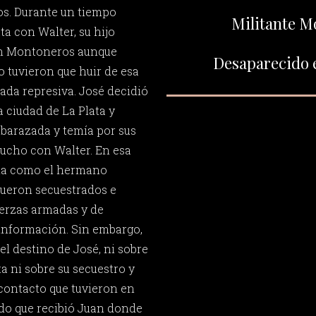
jos. Durante un tiempo
Militante M
ta con Walter, su hijo
en Montoneros aunque
Desaparecido e
o tuvieron que huir de esa
lada represiva. José decidió
a ciudad de La Plata y
mbarazada y temía por sus
cucho con Walter. En esa
ela como el hermano
 fueron secuestrados e
uerzas armadas y de
información. Sin embargo,
l destino de José, ni sobre
ta ni sobre su secuestro y
 contacto que tuvieron en
do que recibió Juan donde