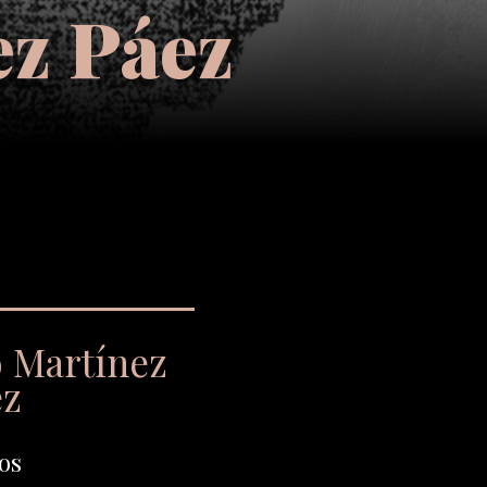
ez Páez
o Martínez
ez
os