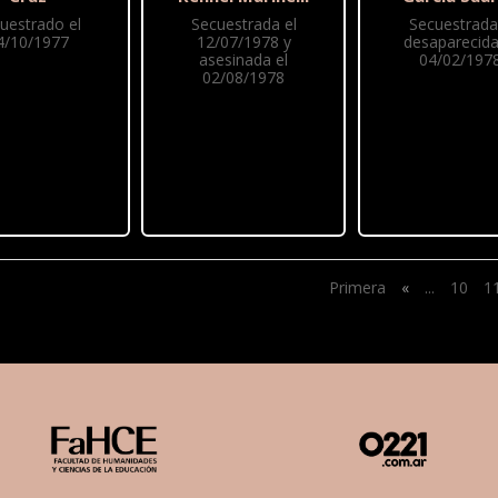
uestrado el
Secuestrada el
Secuestrada
4/10/1977
12/07/1978 y
desaparecida
asesinada el
04/02/197
02/08/1978
Primera
«
...
10
1