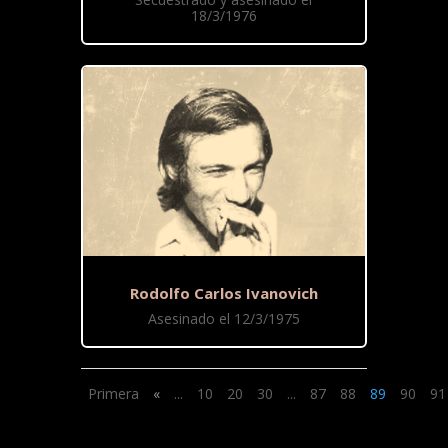
18/3/1976
Rodolfo Carlos Ivanovich
Asesinado el 12/3/1975
Primera
«
...
10
20
30
...
87
88
89
90
91